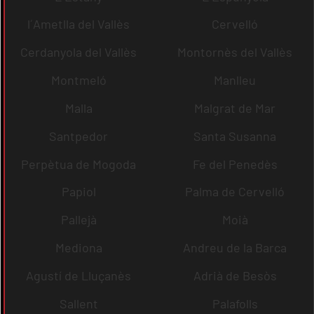
l´Ametlla del Vallès
Cervelló
Cerdanyola del Vallès
Montornès del Vallès
Montmeló
Manlleu
Malla
Malgrat de Mar
Santpedor
Santa Susanna
Perpètua de Mogoda
Fe del Penedès
Papiol
Palma de Cervelló
Pallejà
Moià
Mediona
Andreu de la Barca
Agustí de Lluçanès
Adrià de Besòs
Sallent
Palafolls