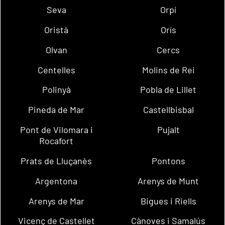
Seva
Orpí
Oristà
Orís
Olvan
Cercs
Centelles
Molins de Rei
Polinyà
Pobla de Lillet
Pineda de Mar
Castellbisbal
Pont de Vilomara i
Pujalt
Rocafort
Prats de Lluçanès
Pontons
Argentona
Arenys de Munt
Arenys de Mar
Bigues i Riells
Vicenç de Castellet
Cànoves i Samalús