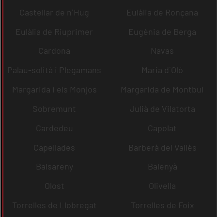
Castellar de n´Hug
Eulàlia de Ronçana
Eulàlia de Riuprimer
Eugènia de Berga
Cardona
Navas
Palau-solità i Plegamans
Maria d´Oló
Margarida i els Monjos
Margarida de Montbui
Sobremunt
Julià de Vilatorta
Cardedeu
Capolat
Capellades
Barberà del Vallès
Balsareny
Balenyà
Olost
Olivella
Torrelles de Llobregat
Torrelles de Foix