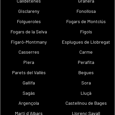
Calldetenes
Granera
Gisclareny
Fonollosa
Folgueroles
Fogars de Montclús
Fogars de la Selva
Fígols
Figaró-Montmany
Esplugues de Llobregat
Casserres
Carme
Piera
Perafita
Parets del Vallès
Begues
Gallifa
Sora
Sagàs
Lluçà
Argençola
Castellnou de Bages
Martí d´Albars
Llorenç Savall