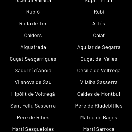
Rubió
Rubí
Roda de Ter
Artés
Calders
Calaf
Aiguafreda
Aguilar de Segarra
Cugat Sesgarrigues
Cugat del Vallès
Sadurní d´Anoia
Cecília de Voltregà
Vilanova de Sau
Vilalba Sasserra
Hipòlit de Voltregà
Caldes de Montbui
Sant Feliu Sasserra
Pere de Riudebitlles
Pere de Ribes
Mateu de Bages
Martí Sesgueioles
Martí Sarroca