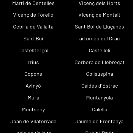
Martí de Centelles
Vicenç dels Horts
Vicenç de Torelló
Vicenç de Montalt
Cebrià de Vallalta
Sant Boi de Lluçanès
Sant Boi
artomeu del Grau
Castellterçol
Castellolí
rrius
Corbera de Llobregat
Copons
Collsuspina
Avinyó
Caldes d´Estrac
Mura
Muntanyola
Montseny
Calella
Joan de Vilatorrada
Jaume de Frontanyà
Iscle de Vallalta
Rupit i Pruit