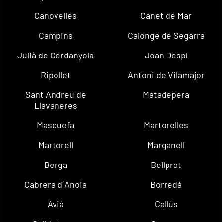
Canovelles
Canet de Mar
Campins
Calonge de Segarra
Julià de Cerdanyola
Joan Despí
Ripollet
Antoni de Vilamajor
Sant Andreu de
Matadepera
Llavaneres
Masquefa
Martorelles
Martorell
Marganell
Berga
Bellprat
Cabrera d´Anoia
Borredà
Avià
Callús