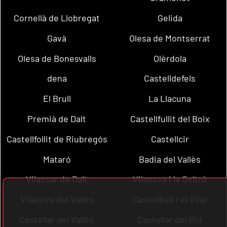
Cornellà de Llobregat
Gelida
Gavà
Olesa de Montserrat
Olesa de Bonesvalls
Olèrdola
dena
Castelldefels
El Brull
La Llacuna
Premià de Dalt
Castellfullit del Boix
Castellfollit de Riubregós
Castellcir
Mataró
Badia del Vallès
Vilassar de Dalt
Vilanova i la Geltrú
Vilanova del Vallès
Castellbell i el Vilar
Castellar del Vallès
Castellar del Riu