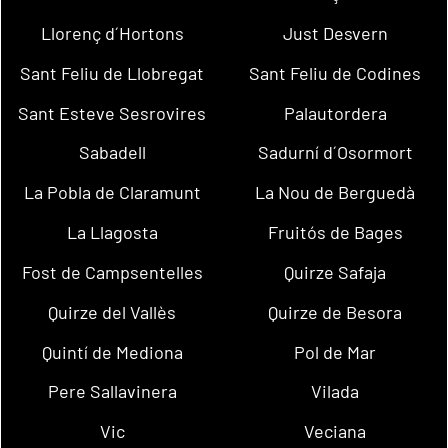
Llorenç d´Hortons
Just Desvern
Sant Feliu de Llobregat
Sant Feliu de Codines
Sant Esteve Sesrovires
Palautordera
Sabadell
Sadurní d´Osormort
La Pobla de Claramunt
La Nou de Berguedà
La Llagosta
Fruitós de Bages
Fost de Campsentelles
Quirze Safaja
Quirze del Vallès
Quirze de Besora
Quintí de Mediona
Pol de Mar
Pere Sallavinera
Vilada
Vic
Veciana