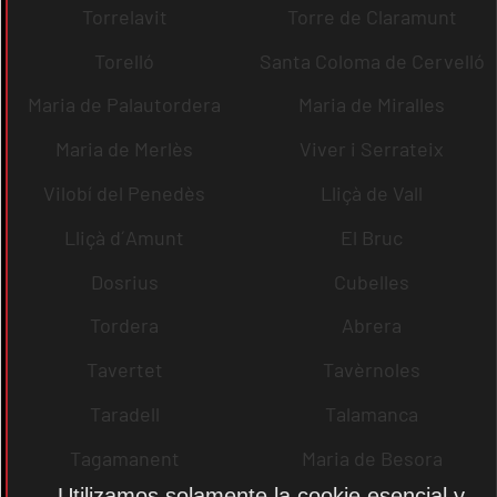
Torrelavit
Torre de Claramunt
Torelló
Santa Coloma de Cervelló
Maria de Palautordera
Maria de Miralles
Maria de Merlès
Viver i Serrateix
Vilobí del Penedès
Lliçà de Vall
Lliçà d´Amunt
El Bruc
Dosrius
Cubelles
Tordera
Abrera
Tavertet
Tavèrnoles
Taradell
Talamanca
Tagamanent
Maria de Besora
Utilizamos solamente la cookie esencial y