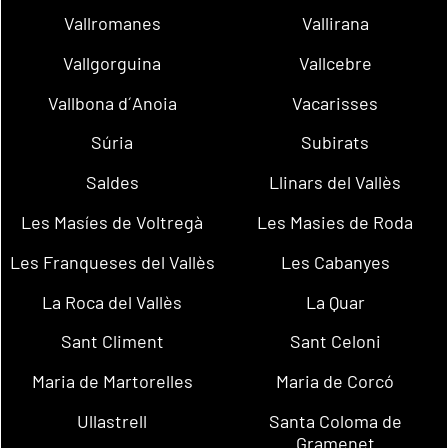
Vallromanes
Vallirana
Vallgorguina
Vallcebre
Vallbona d´Anoia
Vacarisses
Súria
Subirats
Saldes
Llinars del Vallès
Les Masíes de Voltregà
Les Masies de Roda
Les Franqueses del Vallès
Les Cabanyes
La Roca del Vallès
La Quar
Sant Climent
Sant Celoni
Maria de Martorelles
Maria de Corcó
Ullastrell
Santa Coloma de
Gramenet