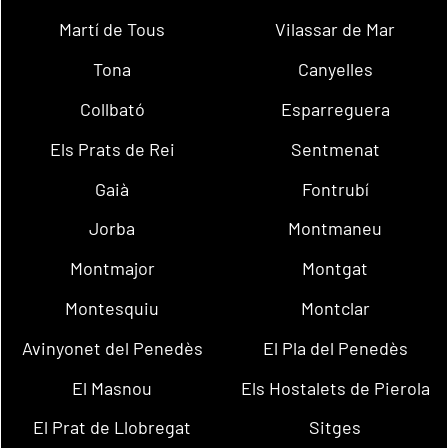
Martí de Tous
Vilassar de Mar
Tona
Canyelles
Collbató
Esparreguera
Els Prats de Rei
Sentmenat
Gaià
Fontrubí
Jorba
Montmaneu
Montmajor
Montgat
Montesquiu
Montclar
Avinyonet del Penedès
El Pla del Penedès
El Masnou
Els Hostalets de Pierola
El Prat de Llobregat
Sitges