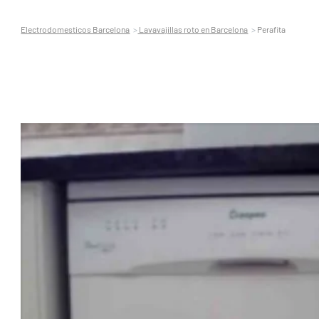
Electrodomesticos Barcelona
Lavavajillas roto en Barcelona
Perafita