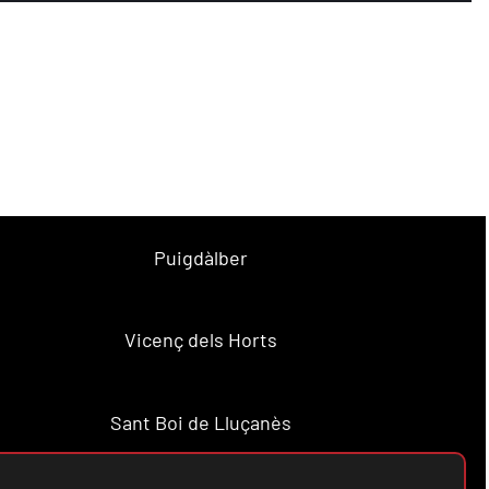
Puigdàlber
Vicenç dels Horts
Sant Boi de Lluçanès