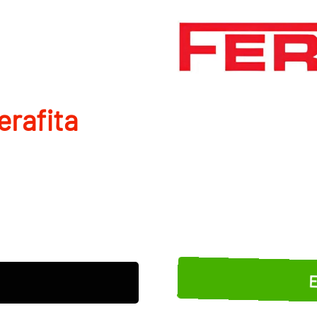
erafita
E