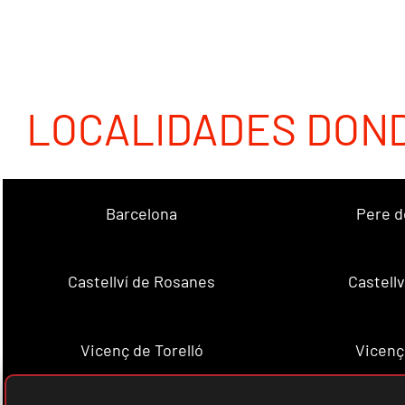
LOCALIDADES DON
Barcelona
Pere d
Castellví de Rosanes
Castellv
Vicenç de Torelló
Vicenç