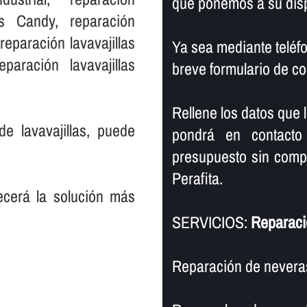
que ponemos a su disp
llas Candy, reparación
 reparación lavavajillas
Ya sea mediante teléfo
paración lavavajillas
breve formulario de co
Rellene los datos que 
de lavavajillas, puede
pondrá en contacto
presupuesto sin compr
Perafita.
recerá la solución más
SERVICIOS:
Reparació
Reparación de neveras