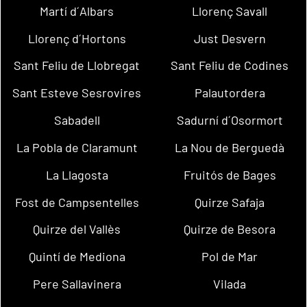
Martí d´Albars
Llorenç Savall
Llorenç d´Hortons
Just Desvern
Sant Feliu de Llobregat
Sant Feliu de Codines
Sant Esteve Sesrovires
Palautordera
Sabadell
Sadurní d´Osormort
La Pobla de Claramunt
La Nou de Berguedà
La Llagosta
Fruitós de Bages
Fost de Campsentelles
Quirze Safaja
Quirze del Vallès
Quirze de Besora
Quintí de Mediona
Pol de Mar
Pere Sallavinera
Vilada