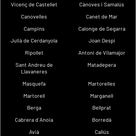
Vicenç de Castellet
Cànoves i Samalús
Canovelles
Canet de Mar
Campins
Calonge de Segarra
Julià de Cerdanyola
Joan Despí
Ripollet
Antoni de Vilamajor
Sant Andreu de
Matadepera
Llavaneres
Masquefa
Martorelles
Martorell
Marganell
Berga
Bellprat
Cabrera d´Anoia
Borredà
Avià
Callús