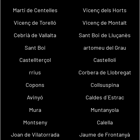
Martí de Centelles
Vicenç dels Horts
Vicenç de Torelló
Vicenç de Montalt
Cebrià de Vallalta
Sant Boi de Lluçanès
Sant Boi
artomeu del Grau
Castellterçol
Castellolí
rrius
Corbera de Llobregat
Copons
Collsuspina
Avinyó
Caldes d´Estrac
Mura
Muntanyola
Montseny
Calella
Joan de Vilatorrada
Jaume de Frontanyà