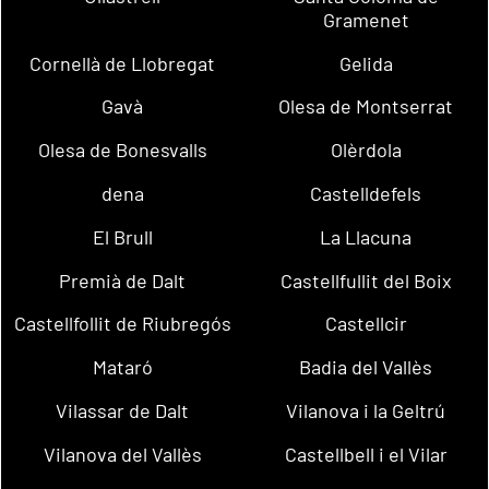
Gramenet
Cornellà de Llobregat
Gelida
Gavà
Olesa de Montserrat
Olesa de Bonesvalls
Olèrdola
dena
Castelldefels
El Brull
La Llacuna
Premià de Dalt
Castellfullit del Boix
Castellfollit de Riubregós
Castellcir
Mataró
Badia del Vallès
Vilassar de Dalt
Vilanova i la Geltrú
Vilanova del Vallès
Castellbell i el Vilar