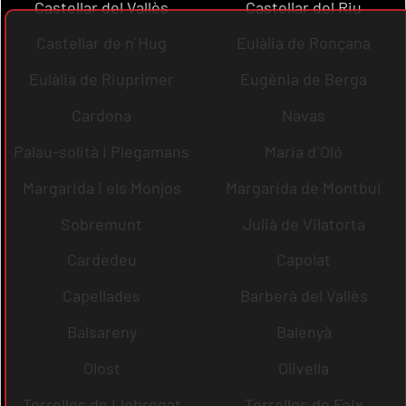
Castellar del Vallès
Castellar del Riu
Castellar de n´Hug
Eulàlia de Ronçana
Eulàlia de Riuprimer
Eugènia de Berga
Cardona
Navas
Palau-solità i Plegamans
Maria d´Oló
Margarida i els Monjos
Margarida de Montbui
Sobremunt
Julià de Vilatorta
Cardedeu
Capolat
Capellades
Barberà del Vallès
Balsareny
Balenyà
Olost
Olivella
Torrelles de Llobregat
Torrelles de Foix