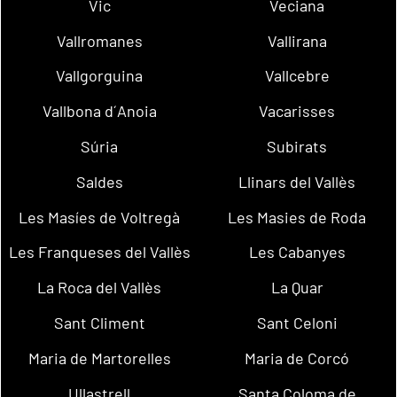
Vic
Veciana
Vallromanes
Vallirana
Vallgorguina
Vallcebre
Vallbona d´Anoia
Vacarisses
Súria
Subirats
Saldes
Llinars del Vallès
Les Masíes de Voltregà
Les Masies de Roda
Les Franqueses del Vallès
Les Cabanyes
La Roca del Vallès
La Quar
Sant Climent
Sant Celoni
Maria de Martorelles
Maria de Corcó
Ullastrell
Santa Coloma de