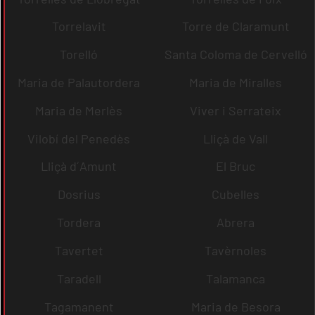
Torrelavit
Torre de Claramunt
Torelló
Santa Coloma de Cervelló
Maria de Palautordera
Maria de Miralles
Maria de Merlès
Viver i Serrateix
Vilobí del Penedès
Lliçà de Vall
Lliçà d´Amunt
El Bruc
Dosrius
Cubelles
Tordera
Abrera
Tavertet
Tavèrnoles
Taradell
Talamanca
Tagamanent
Maria de Besora