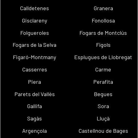
Calldetenes
Granera
Gisclareny
Fonollosa
Folgueroles
Fogars de Montclús
Fogars de la Selva
Fígols
Figaró-Montmany
Esplugues de Llobregat
Casserres
Carme
Piera
Perafita
Parets del Vallès
Begues
Gallifa
Sora
Sagàs
Lluçà
Argençola
Castellnou de Bages