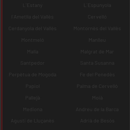
L´Estany
L´Espunyola
l´Ametlla del Vallès
Cervelló
Cerdanyola del Vallès
Montornès del Vallès
Montmeló
Manlleu
Malla
Malgrat de Mar
Santpedor
Santa Susanna
Perpètua de Mogoda
Fe del Penedès
Papiol
Palma de Cervelló
Pallejà
Moià
Mediona
Andreu de la Barca
Agustí de Lluçanès
Adrià de Besòs