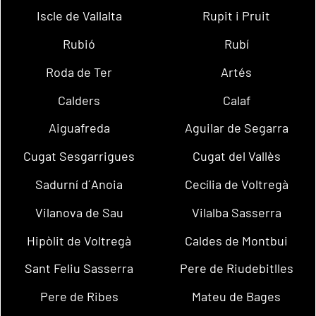
Iscle de Vallalta
Rupit i Pruit
Rubió
Rubí
Roda de Ter
Artés
Calders
Calaf
Aiguafreda
Aguilar de Segarra
Cugat Sesgarrigues
Cugat del Vallès
Sadurní d´Anoia
Cecília de Voltregà
Vilanova de Sau
Vilalba Sasserra
Hipòlit de Voltregà
Caldes de Montbui
Sant Feliu Sasserra
Pere de Riudebitlles
Pere de Ribes
Mateu de Bages