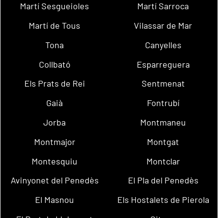
Martí Sesgueioles
Martí Sarroca
Martí de Tous
Vilassar de Mar
Tona
Canyelles
Collbató
Esparreguera
Els Prats de Rei
Sentmenat
Gaià
Fontrubí
Jorba
Montmaneu
Montmajor
Montgat
Montesquiu
Montclar
Avinyonet del Penedès
El Pla del Penedès
El Masnou
Els Hostalets de Pierola