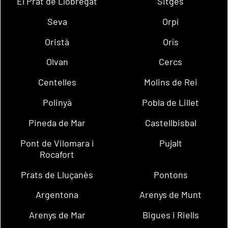
El Prat de Llobregat
Sitges
Seva
Orpí
Oristà
Orís
Olvan
Cercs
Centelles
Molins de Rei
Polinyà
Pobla de Lillet
Pineda de Mar
Castellbisbal
Pont de Vilomara i
Pujalt
Rocafort
Prats de Lluçanès
Pontons
Argentona
Arenys de Munt
Arenys de Mar
Bigues i Riells