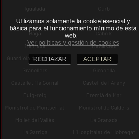
Igualada
Gurb
Alpens
Alella
Utilizamos solamente la cookie esencial y
básica para el funcionamiento mínimo de esta
Bagà
Cabrils
web.
Ver políticas y gestión de cookies
Manresa
Navarcles
Guardiola de Berguedà
Gualba
RECHAZAR
ACEPTAR
Granollers
Gironella
Castellet i la Gornal
Castell de l´Areny
Puig-reig
Premià de Mar
Monistrol de Montserrat
Monistrol de Calders
Mollet del Vallès
La Granada
La Garriga
L´Hospitalet de Llobregat