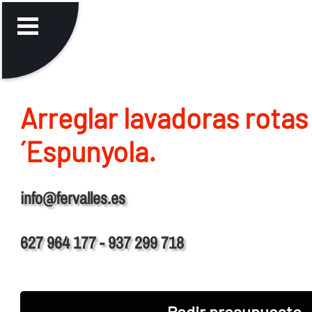
Arreglar lavadoras rotas
´Espunyola.
info@fervalles.es
627 964 177 - 937 299 718
Pedir presupuesto