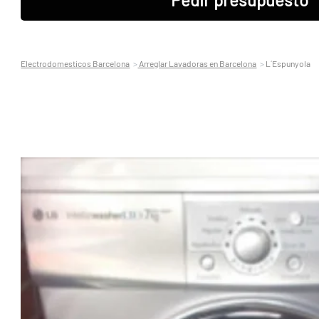
Electrodomesticos Barcelona
Arreglar Lavadoras en Barcelona
L´Espunyola