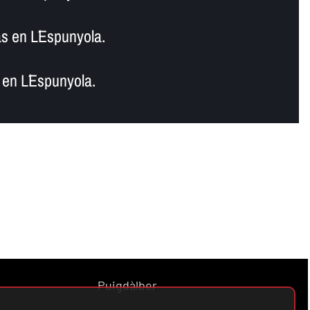
s en L´Espunyola.
en L´Espunyola.
Puigdàlber