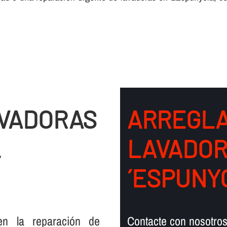
AVADORAS
ARREGLA
L
LAVADOR
´ESPUNY
en la reparación de
Contacte con nosotros