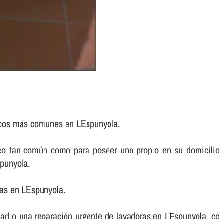
icos más comunes en L´Espunyola.
tico tan común como para poseer uno propio en su domicili
spunyola.
as en L´Espunyola.
ad o una reparación urgente de lavadoras en L´Espunyola, con